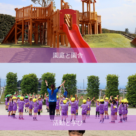
園庭と園舎
活動と学び