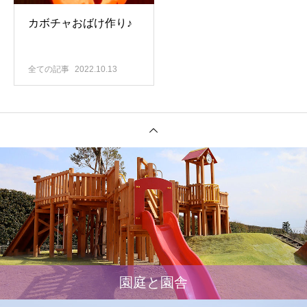
カボチャおばけ作り♪
全ての記事
2022.10.13
園庭と園舎