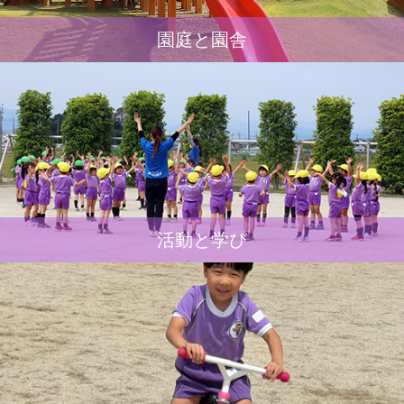
園庭と園舎
活動と学び