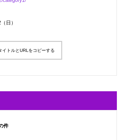
2/category1/
22（日）
タイトルとURLをコピーする
の件