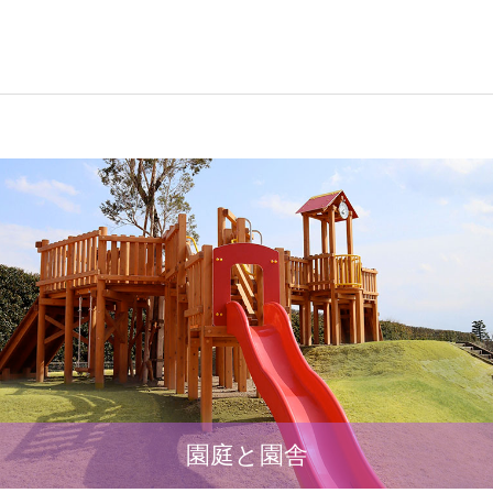
園庭と園舎