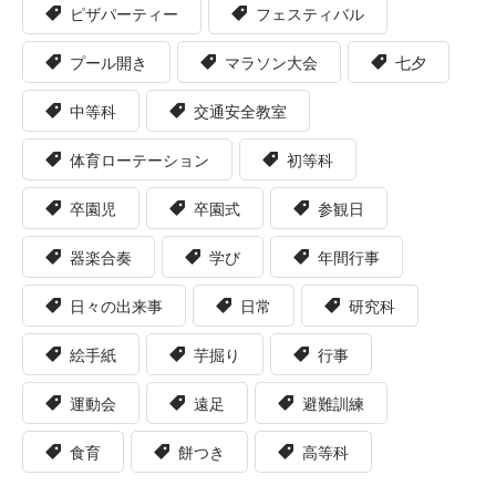
ピザパーティー
フェスティバル
プール開き
マラソン大会
七夕
中等科
交通安全教室
体育ローテーション
初等科
卒園児
卒園式
参観日
器楽合奏
学び
年間行事
日々の出来事
日常
研究科
絵手紙
芋掘り
行事
運動会
遠足
避難訓練
食育
餅つき
高等科