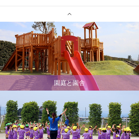
園庭と園舎