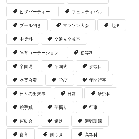
ピザパーティー
フェスティバル
プール開き
マラソン大会
七夕
中等科
交通安全教室
体育ローテーション
初等科
卒園児
卒園式
参観日
器楽合奏
学び
年間行事
日々の出来事
日常
研究科
絵手紙
芋掘り
行事
運動会
遠足
避難訓練
食育
餅つき
高等科