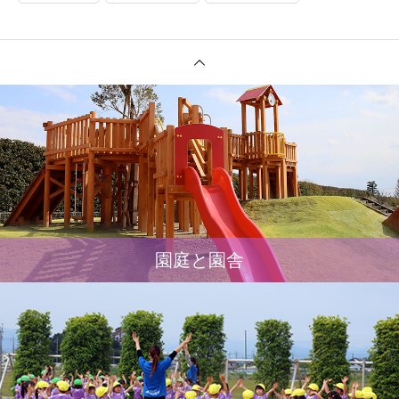
園庭と園舎