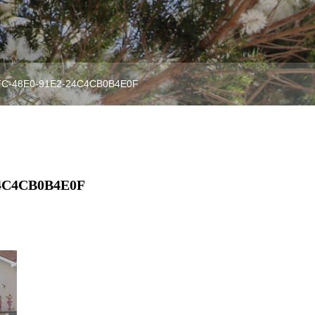
C-48E0-91E2-24C4CB0B4E0F
4C4CB0B4E0F