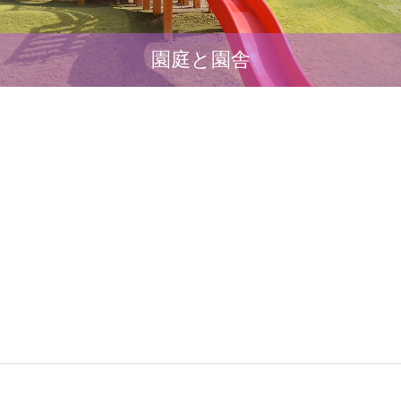
園庭と園舎