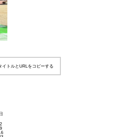
タイトルとURLをコピーする
日
2
9
16
23