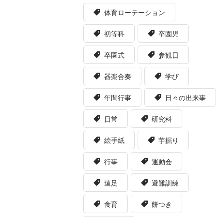
体育ローテーション
初等科
卒園児
卒園式
参観日
器楽合奏
学び
年間行事
日々の出来事
日常
研究科
絵手紙
芋掘り
行事
運動会
遠足
避難訓練
食育
餅つき