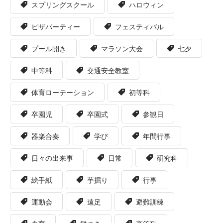
スプリングスクール
ハロウィン
ピザパーティー
フェスティバル
プール開き
マラソン大会
七夕
中等科
交通安全教室
体育ローテーション
初等科
卒園児
卒園式
参観日
器楽合奏
学び
年間行事
日々の出来事
日常
研究科
絵手紙
芋掘り
行事
運動会
遠足
避難訓練