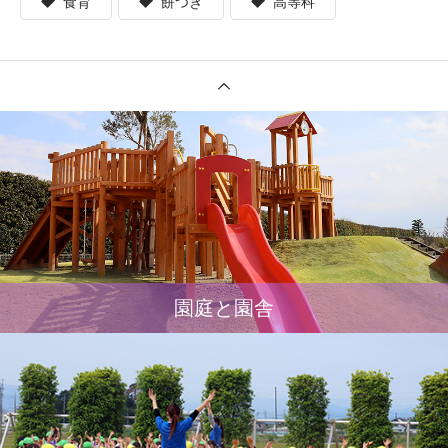
食育
餅つき
高等科
園庭と園舎