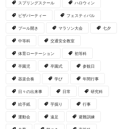
スプリングスクール
ハロウィン
ピザパーティー
フェスティバル
プール開き
マラソン大会
七夕
中等科
交通安全教室
体育ローテーション
初等科
卒園児
卒園式
参観日
器楽合奏
学び
年間行事
日々の出来事
日常
研究科
絵手紙
芋掘り
行事
運動会
遠足
避難訓練