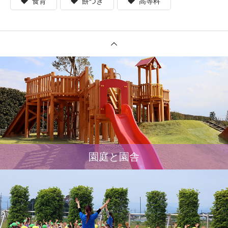
食育
餅つき
高等科
園庭と園舎