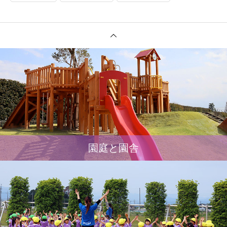
園庭と園舎