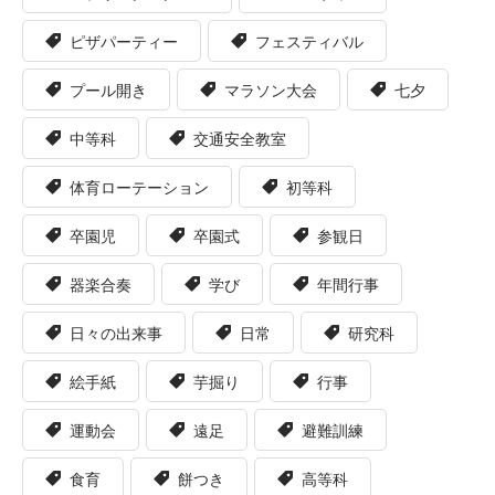
ピザパーティー
フェスティバル
プール開き
マラソン大会
七夕
中等科
交通安全教室
体育ローテーション
初等科
卒園児
卒園式
参観日
器楽合奏
学び
年間行事
日々の出来事
日常
研究科
絵手紙
芋掘り
行事
運動会
遠足
避難訓練
食育
餅つき
高等科