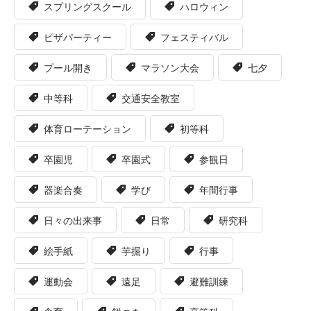
スプリングスクール
ハロウィン
ピザパーティー
フェスティバル
プール開き
マラソン大会
七夕
中等科
交通安全教室
体育ローテーション
初等科
卒園児
卒園式
参観日
器楽合奏
学び
年間行事
日々の出来事
日常
研究科
絵手紙
芋掘り
行事
運動会
遠足
避難訓練