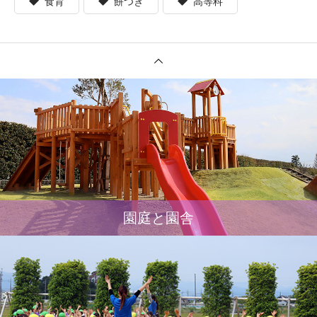
食育
餅つき
高等科
園庭と園舎