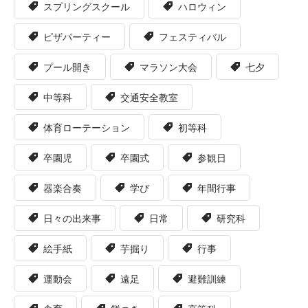
スプリングスクール
ハロウィン
ピザパーティー
フェスティバル
プール開き
マラソン大会
七夕
中等科
交通安全教室
体育ローテーション
初等科
卒園児
卒園式
参観日
器楽合奏
学び
年間行事
日々の出来事
日常
研究科
絵手紙
芋掘り
行事
運動会
遠足
避難訓練