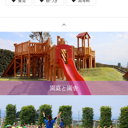
食育
餅つき
高等科
園庭と園舎