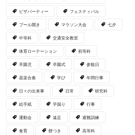
ピザパーティー
フェスティバル
プール開き
マラソン大会
七夕
中等科
交通安全教室
体育ローテーション
初等科
卒園児
卒園式
参観日
器楽合奏
学び
年間行事
日々の出来事
日常
研究科
絵手紙
芋掘り
行事
運動会
遠足
避難訓練
食育
餅つき
高等科