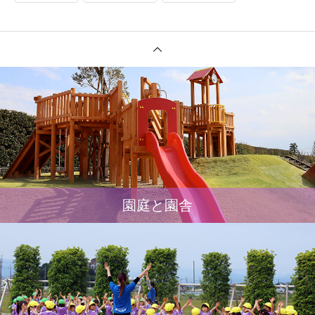
園庭と園舎