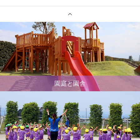
園庭と園舎