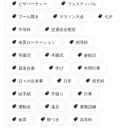
ピザパーティー
フェスティバル
プール開き
マラソン大会
七夕
中等科
交通安全教室
体育ローテーション
初等科
卒園児
卒園式
参観日
器楽合奏
学び
年間行事
日々の出来事
日常
研究科
絵手紙
芋掘り
行事
運動会
遠足
避難訓練
食育
餅つき
高等科