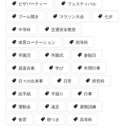
ピザパーティー
フェスティバル
プール開き
マラソン大会
七夕
中等科
交通安全教室
体育ローテーション
初等科
卒園児
卒園式
参観日
器楽合奏
学び
年間行事
日々の出来事
日常
研究科
絵手紙
芋掘り
行事
運動会
遠足
避難訓練
食育
餅つき
高等科