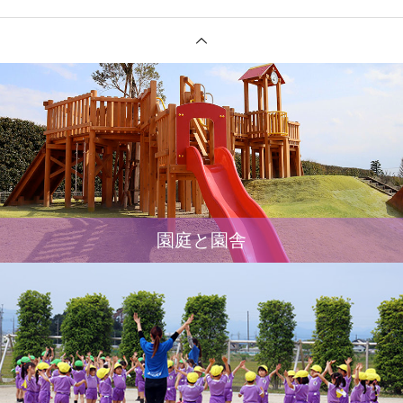
園庭と園舎