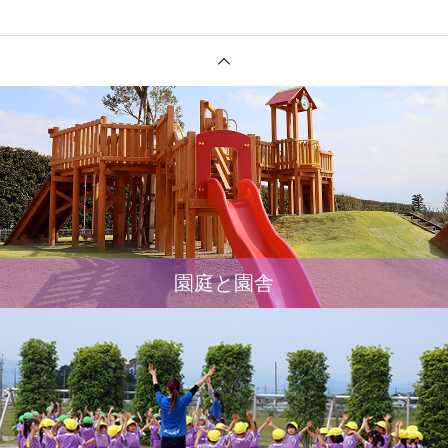
園庭と園舎