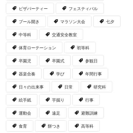
ピザパーティー
フェスティバル
プール開き
マラソン大会
七夕
中等科
交通安全教室
体育ローテーション
初等科
卒園児
卒園式
参観日
器楽合奏
学び
年間行事
日々の出来事
日常
研究科
絵手紙
芋掘り
行事
運動会
遠足
避難訓練
食育
餅つき
高等科