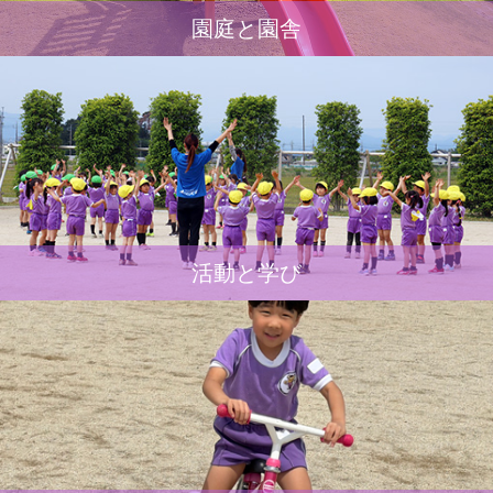
園庭と園舎
活動と学び