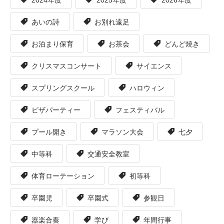
2024年度
2025年度
2026年度
あいの詩
お別れ遠足
お泊まり保育
お茶会
どんど焼き
クリスマスコンサート
サイエンス
スプリングスクール
ハロウィン
ピザパーティー
フェスティバル
プール開き
マラソン大会
七夕
中等科
交通安全教室
体育ローテーション
初等科
卒園児
卒園式
参観日
器楽合奏
学び
年間行事