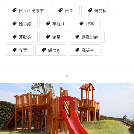
日々の出来事
日常
研究科
絵手紙
芋掘り
行事
運動会
遠足
避難訓練
食育
餅つき
高等科