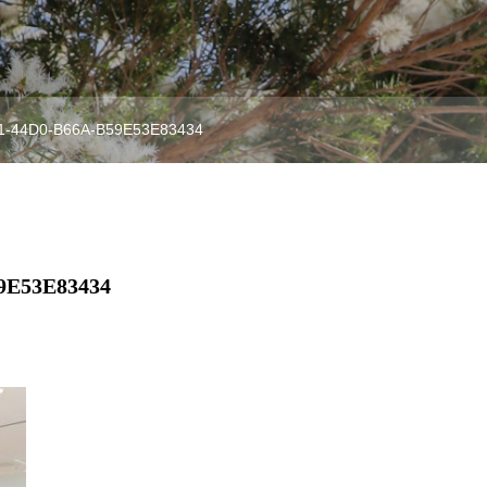
1-44D0-B66A-B59E53E83434
9E53E83434