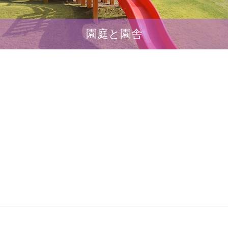
園庭と園舎