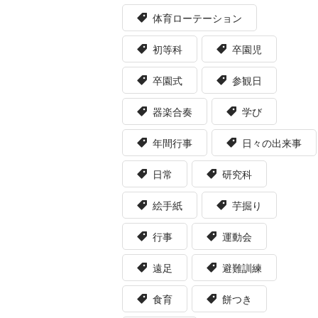
体育ローテーション
初等科
卒園児
卒園式
参観日
器楽合奏
学び
年間行事
日々の出来事
日常
研究科
絵手紙
芋掘り
行事
運動会
遠足
避難訓練
食育
餅つき