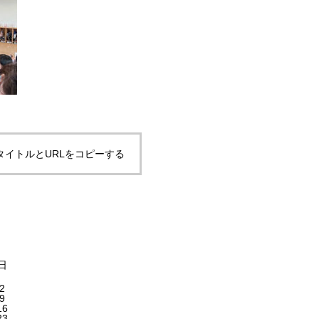
タイトルとURLをコピーする
日
2
9
16
23