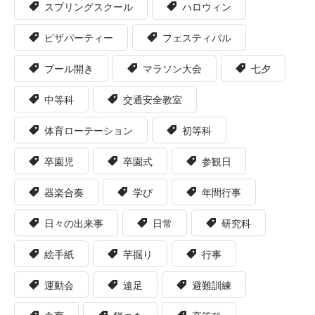
スプリングスクール
ハロウィン
ピザパーティー
フェスティバル
プール開き
マラソン大会
七夕
中等科
交通安全教室
体育ローテーション
初等科
卒園児
卒園式
参観日
器楽合奏
学び
年間行事
日々の出来事
日常
研究科
絵手紙
芋掘り
行事
運動会
遠足
避難訓練