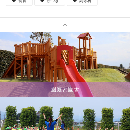
食育
餅つき
高等科
園庭と園舎