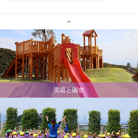
園庭と園舎