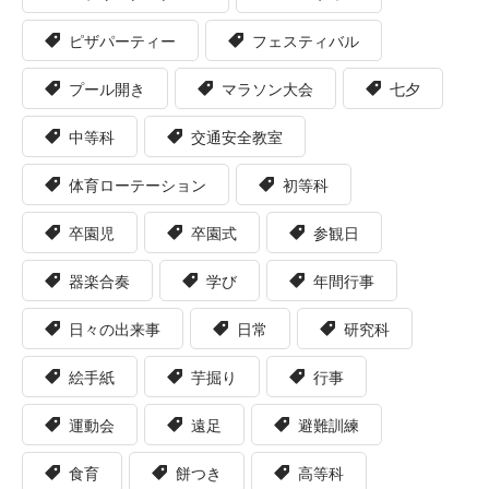
ピザパーティー
フェスティバル
プール開き
マラソン大会
七夕
中等科
交通安全教室
体育ローテーション
初等科
卒園児
卒園式
参観日
器楽合奏
学び
年間行事
日々の出来事
日常
研究科
絵手紙
芋掘り
行事
運動会
遠足
避難訓練
食育
餅つき
高等科