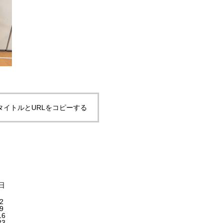
タイトルとURLをコピーする
日
2
9
16
23