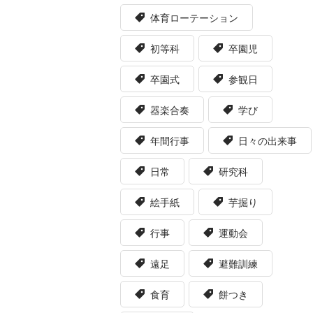
体育ローテーション
初等科
卒園児
卒園式
参観日
器楽合奏
学び
年間行事
日々の出来事
日常
研究科
絵手紙
芋掘り
行事
運動会
遠足
避難訓練
食育
餅つき