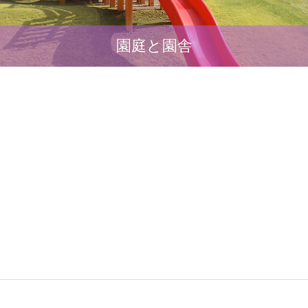
園庭と園舎