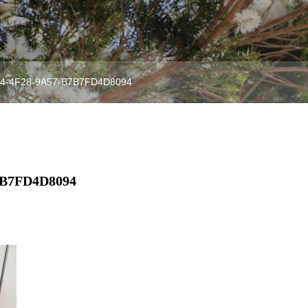
4-4F28-9A57-B7B7FD4D8094
7B7FD4D8094