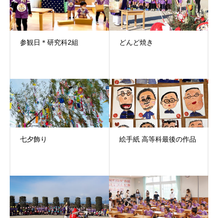
参観日＊研究科2組
どんど焼き
七夕飾り
絵手紙 高等科最後の作品