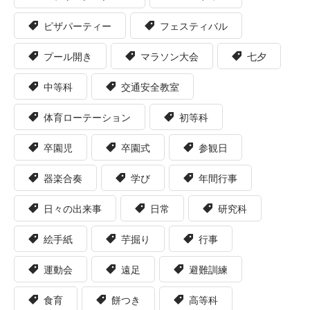
ピザパーティー
フェスティバル
プール開き
マラソン大会
七夕
中等科
交通安全教室
体育ローテーション
初等科
卒園児
卒園式
参観日
器楽合奏
学び
年間行事
日々の出来事
日常
研究科
絵手紙
芋掘り
行事
運動会
遠足
避難訓練
食育
餅つき
高等科