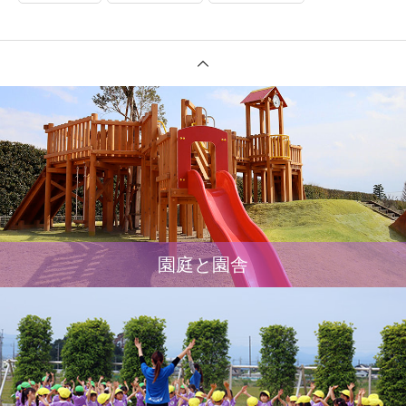
園庭と園舎