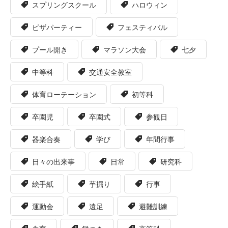
スプリングスクール
ハロウィン
ピザパーティー
フェスティバル
プール開き
マラソン大会
七夕
中等科
交通安全教室
体育ローテーション
初等科
卒園児
卒園式
参観日
器楽合奏
学び
年間行事
日々の出来事
日常
研究科
絵手紙
芋掘り
行事
運動会
遠足
避難訓練