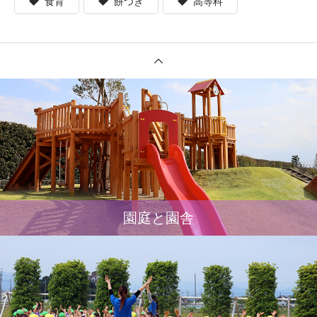
食育
餅つき
高等科
園庭と園舎