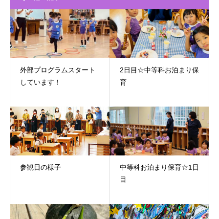
外部プログラムスタート
2日目☆中等科お泊まり保
しています！
育
参観日の様子
中等科お泊まり保育☆1日
目