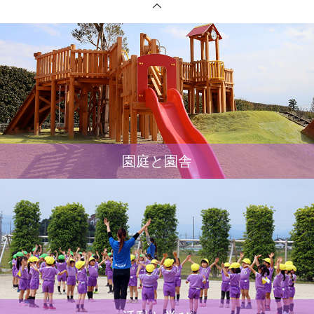
園庭と園舎