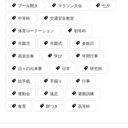
プール開き
マラソン大会
七夕
中等科
交通安全教室
体育ローテーション
初等科
卒園児
卒園式
参観日
器楽合奏
学び
年間行事
日々の出来事
日常
研究科
絵手紙
芋掘り
行事
運動会
遠足
避難訓練
食育
餅つき
高等科