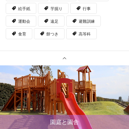
絵手紙
芋掘り
行事
運動会
遠足
避難訓練
食育
餅つき
高等科
園庭と園舎