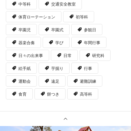
中等科
交通安全教室
体育ローテーション
初等科
卒園児
卒園式
参観日
器楽合奏
学び
年間行事
日々の出来事
日常
研究科
絵手紙
芋掘り
行事
運動会
遠足
避難訓練
食育
餅つき
高等科