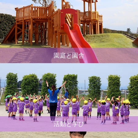
園庭と園舎
活動と学び