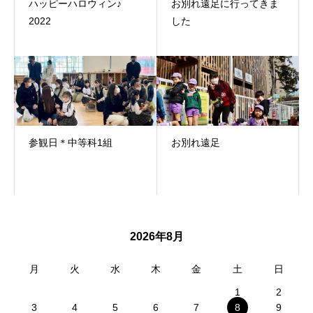
ハッピーハロウィン♪
お別れ遠足に行ってきま
2022
した
参観日＊中等科1組
お別れ遠足
2026年8月
月
火
水
木
金
土
日
1
2
3
4
5
6
7
8
9