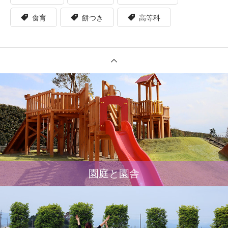
食育
餅つき
高等科
園庭と園舎