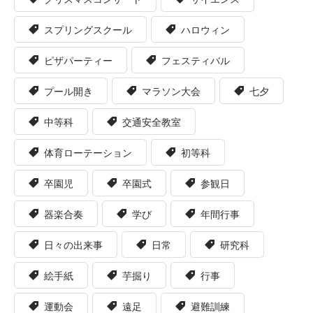
スプリングスクール
ハロウィン
ピザパーティー
フェスティバル
プール開き
マラソン大会
七夕
中等科
交通安全教室
体育ローテーション
初等科
卒園児
卒園式
参観日
器楽合奏
学び
年間行事
日々の出来事
日常
研究科
絵手紙
芋掘り
行事
運動会
遠足
避難訓練