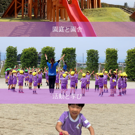
園庭と園舎
活動と学び