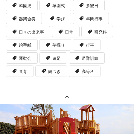
卒園児
卒園式
参観日
器楽合奏
学び
年間行事
日々の出来事
日常
研究科
絵手紙
芋掘り
行事
運動会
遠足
避難訓練
食育
餅つき
高等科