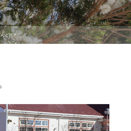
どんど焼き
事