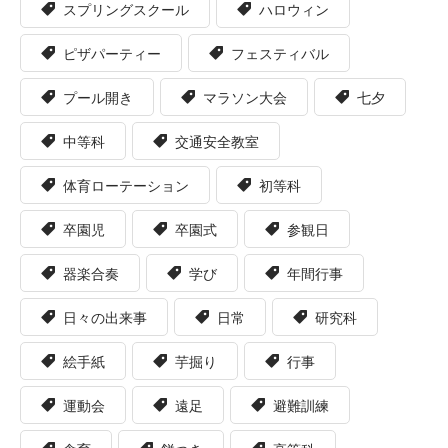
スプリングスクール
ハロウィン
ピザパーティー
フェスティバル
プール開き
マラソン大会
七夕
中等科
交通安全教室
体育ローテーション
初等科
卒園児
卒園式
参観日
器楽合奏
学び
年間行事
日々の出来事
日常
研究科
絵手紙
芋掘り
行事
運動会
遠足
避難訓練