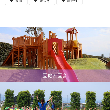
食育
餅つき
高等科
園庭と園舎