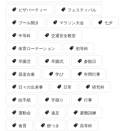
ピザパーティー
フェスティバル
プール開き
マラソン大会
七夕
中等科
交通安全教室
体育ローテーション
初等科
卒園児
卒園式
参観日
器楽合奏
学び
年間行事
日々の出来事
日常
研究科
絵手紙
芋掘り
行事
運動会
遠足
避難訓練
食育
餅つき
高等科