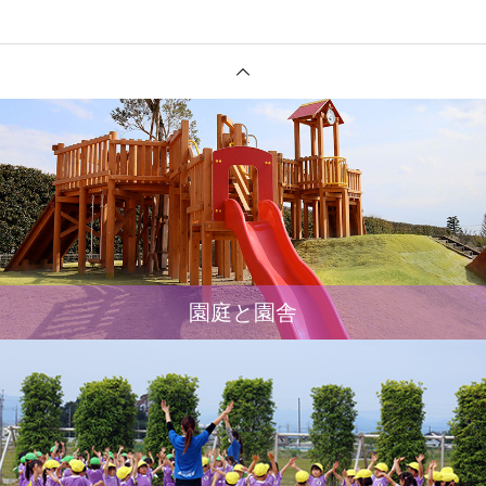
園庭と園舎