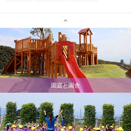
園庭と園舎