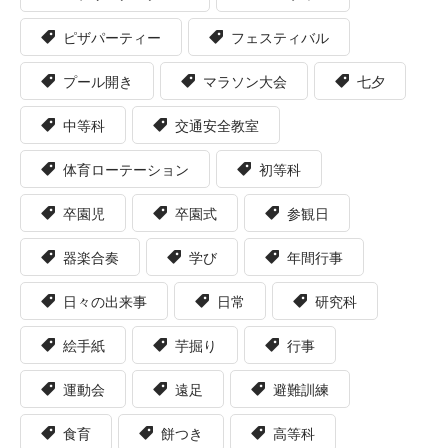
ピザパーティー
フェスティバル
プール開き
マラソン大会
七夕
中等科
交通安全教室
体育ローテーション
初等科
卒園児
卒園式
参観日
器楽合奏
学び
年間行事
日々の出来事
日常
研究科
絵手紙
芋掘り
行事
運動会
遠足
避難訓練
食育
餅つき
高等科