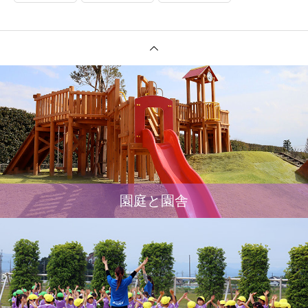
園庭と園舎