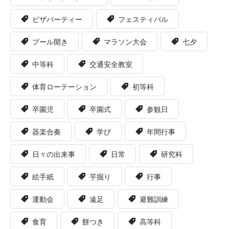
ピザパーティー
フェスティバル
プール開き
マラソン大会
七夕
中等科
交通安全教室
体育ローテーション
初等科
卒園児
卒園式
参観日
器楽合奏
学び
年間行事
日々の出来事
日常
研究科
絵手紙
芋掘り
行事
運動会
遠足
避難訓練
食育
餅つき
高等科