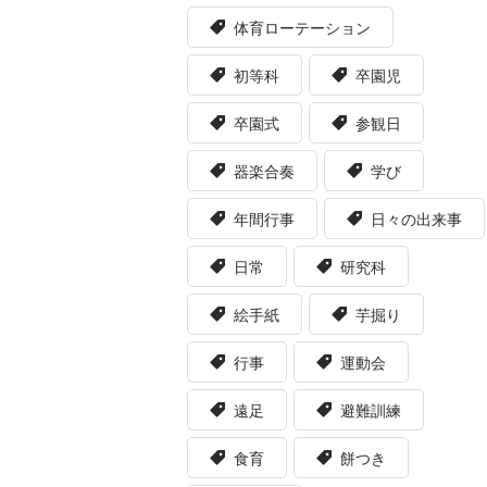
体育ローテーション
初等科
卒園児
卒園式
参観日
器楽合奏
学び
年間行事
日々の出来事
日常
研究科
絵手紙
芋掘り
行事
運動会
遠足
避難訓練
食育
餅つき