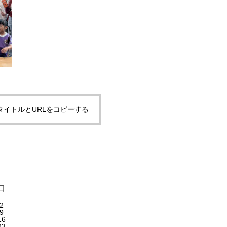
タイトルとURLをコピーする
日
2
9
16
23