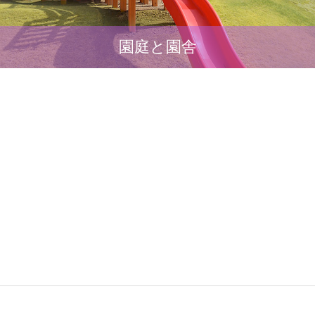
園庭と園舎