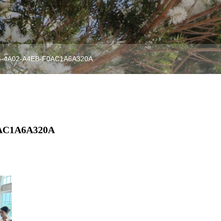
5-4A02-A4EB-F0AC1A6A320A
0AC1A6A320A