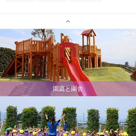
園庭と園舎