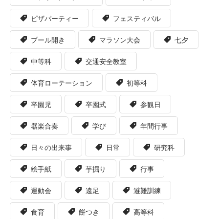
ピザパーティー
フェスティバル
プール開き
マラソン大会
七夕
中等科
交通安全教室
体育ローテーション
初等科
卒園児
卒園式
参観日
器楽合奏
学び
年間行事
日々の出来事
日常
研究科
絵手紙
芋掘り
行事
運動会
遠足
避難訓練
食育
餅つき
高等科